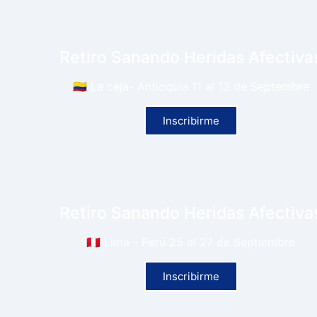
Retiro Sanando Heridas Afectiva
🇨🇴 La ceja- Antioquia 11 al 13 de Septembre
Inscribirme
Retiro Sanando Heridas Afectiva
🇵🇪 Lima - Perú 25 al 27 de Septiembre
Inscribirme