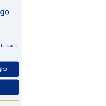
ago
talecer la
gica