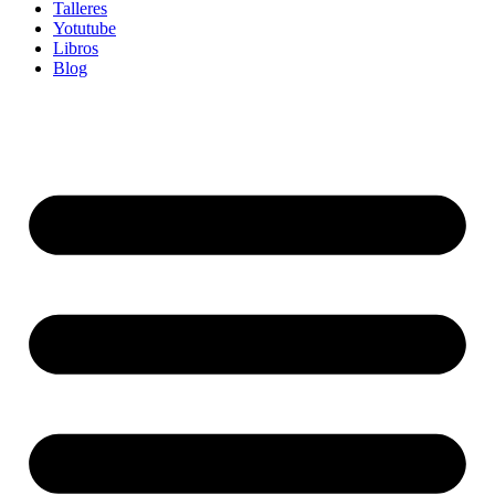
Talleres
Yotutube
Libros
Blog