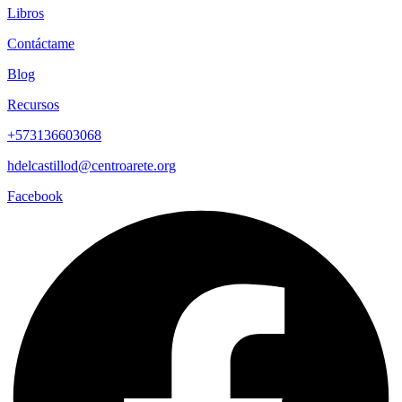
Libros
Contáctame
Blog
Recursos
+573136603068
hdelcastillod@centroarete.org
Facebook