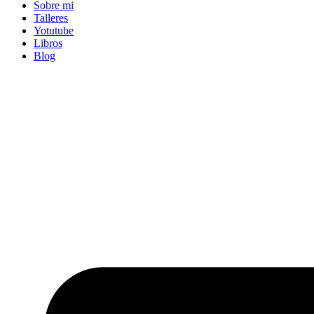
Sobre mi
Talleres
Yotutube
Libros
Blog