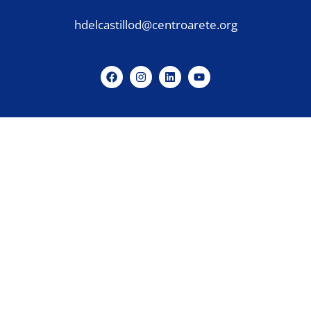
hdelcastillod@centroarete.org