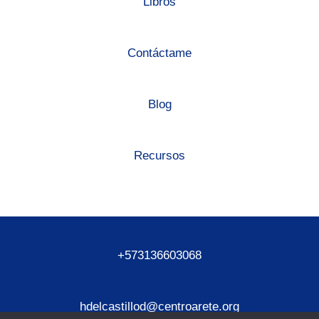
Libros
Contáctame
Blog
Recursos
+573136603068
hdelcastillod@centroarete.org