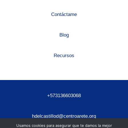
Contáctame
Blog
Recursos
+573136603068
hdelcastillod@centroarete.org
Usamos cookies para asegurar que te damos la mejor