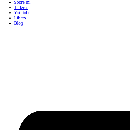
Sobre mi
Talleres
Yotutube
Libros
Blog