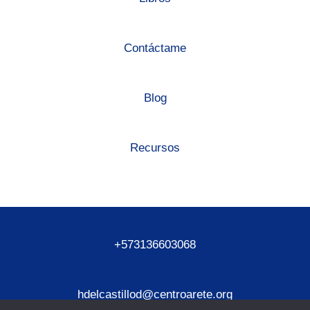
Contáctame
Blog
Recursos
+573136603068
hdelcastillod@centroarete.org