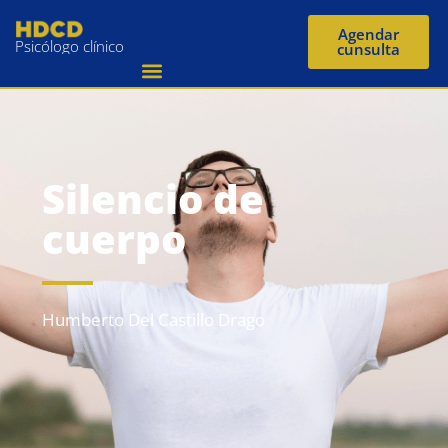
Agendar
Psicólogo clínico
cunsulta
Silencio de
cuerpo
Humberto Del Castillo Drago