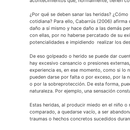
acontecimientos que, normalmente, tienen con
¿Por qué se deben sanar las heridas? ¿Cómo 
cotidiana? Para ello, Cabarrús (2006) afirma
daño a sí mismo y hace daño a las demás per
con ellas, por no haberse percatado de su ex
potencialidades e impidiendo realizar los d
De eso golpeado o herido se puede dar cuenta
hay excesivo cansancio o presiones externas,
experiencia es, en ese momento, como si lo n
pueden darse por falta o por exceso, por la n
o por la sobreprotección. De esta forma, pue
naturaleza. Por ejemplo, una sensación consta
Estas heridas, al producir miedo en el niño o
comparado, a quedarse vacío, a ser abandonad
traumas o hechos concretos sucedidos durante