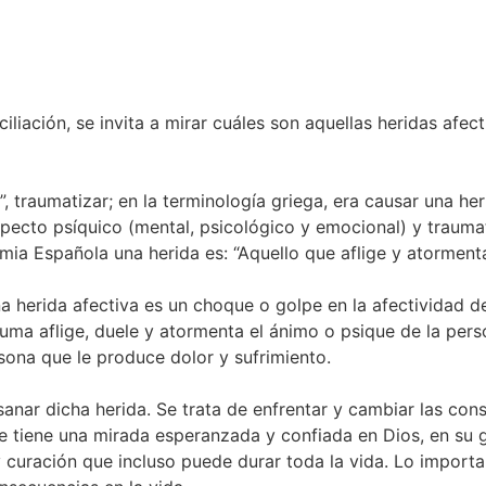
liación, se invita a mirar cuáles son aquellas heridas afec
, traumatizar; en la terminología griega, era causar una heri
specto psíquico (mental, psicológico y emocional) y trauma
emia Española una herida es: “Aquello que aflige y atormenta
na herida afectiva es un choque o golpe en la afectividad
uma aflige, duele y atormenta el ánimo o psique de la perso
rsona que le produce dolor y sufrimiento.
y sanar dicha herida. Se trata de enfrentar y cambiar las c
se tiene una mirada esperanzada y confiada en Dios, en su 
curación que incluso puede durar toda la vida. Lo importan