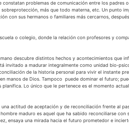
e constatan problemas de comunicación entre los padres o d
, sobreprotección, más que todo materna, etc. Un punto i
lación con sus hermanos o familiares más cercarnos, despué
escuela o colegio, donde la relación con profesores y comp
 humano descubre distintos hechos y acontecimientos que infl
 está invitado a madurar integralmente como unidad bio-psic
nciliación de la historia personal para vivir el instante pr
o en manos de Dios. Tampoco puede dominar el futuro; pue
 planifica. Lo único que le pertenece es el momento actual:
r una actitud de aceptación y de reconciliación frente al pa
El hombre maduro es aquel que ha sabido reconciliarse con 
 vez, ensaya una mirada hacia el futuro prometedor e inciert