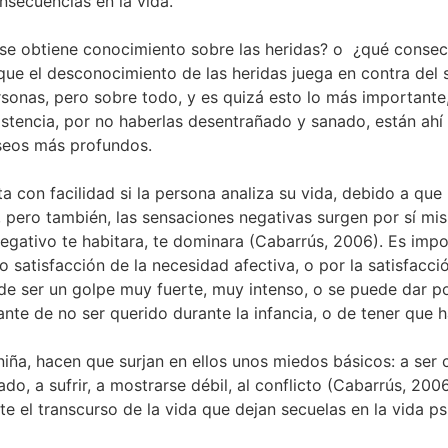
secuencias en la vida.
se obtiene conocimiento sobre las heridas? o ¿qué consecu
 que el desconocimiento de las heridas juega en contra de
sonas, pero sobre todo, y es quizá esto lo más importan
istencia, por no haberlas desentrañado y sanado, están ahí 
eseos más profundos.
 con facilidad si la persona analiza su vida, debido a qu
 pero también, las sensaciones negativas surgen por sí mis
egativo te habitara, te dominara (Cabarrús, 2006). Es impo
o satisfacción de la necesidad afectiva, o por la satisfacci
de ser un golpe muy fuerte, muy intenso, o se puede dar p
nte de no ser querido durante la infancia, o de tener que h
 niña, hacen que surjan en ellos unos miedos básicos: a ser 
o, a sufrir, a mostrarse débil, al conflicto (Cabarrús, 20
 el transcurso de la vida que dejan secuelas en la vida ps