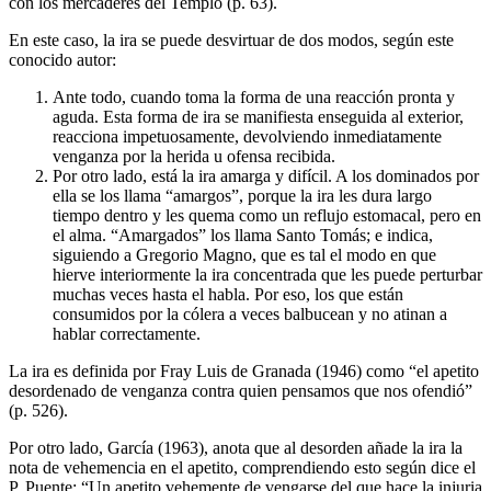
con los mercaderes del Templo (p. 63).
En este caso, la ira se puede desvirtuar de dos modos, según este
conocido autor:
Ante todo, cuando toma la forma de una reacción pronta y
aguda. Esta forma de ira se manifiesta enseguida al exterior,
reacciona impetuosamente, devolviendo inmediatamente
venganza por la herida u ofensa recibida.
Por otro lado, está la ira amarga y difícil. A los dominados por
ella se los llama “amargos”, porque la ira les dura largo
tiempo dentro y les quema como un reflujo estomacal, pero en
el alma. “Amargados” los llama Santo Tomás; e indica,
siguiendo a Gregorio Magno, que es tal el modo en que
hierve interiormente la ira concentrada que les puede perturbar
muchas veces hasta el habla. Por eso, los que están
consumidos por la cólera a veces balbucean y no atinan a
hablar correctamente.
La ira es definida por Fray Luis de Granada (1946) como “el apetito
desordenado de venganza contra quien pensamos que nos ofendió”
(p. 526).
Por otro lado, García (1963), anota que al desorden añade la ira la
nota de vehemencia en el apetito, comprendiendo esto según dice el
P. Puente: “Un apetito vehemente de vengarse del que hace la injuria