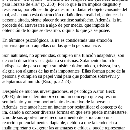
para librarse de ella” (p. 250). Por lo que la ira implica disgusto y
resistencia, por ello se dirige a destruir o dañar el objeto causante del
mal, así cuando esta destrucción o daño tiene realidad, entonces la
persona airada, siente placer de sentirse satisfecho. Además, la ira
procede del atravesarse a algo de por medio, que impide lo
obtención de lo que se desarmó, o quita lo que ya se posee.
En términos psicológicos, la ira es considerada una emoción
primaria que son aquellas con las que la persona nace.
Son naturales, no aprendidas, cumplen una función adaptativa, son
de corta duración y se agotan a sí mismas. Solamente duran lo
indispensable para cumplir su misión: dolor, miedo, tristeza, ira y
alegría son algunas de las más importantes. Ellas forman parte de la
persona y cumplen su papel vital para que podamos sobrevivir y
adaptarnos al mundo (Riso, p. 22-23).
Después de muchas investigaciones, el psicólogo Aaron Beck
(2003), define el término
ira
como un concepto que expresa un
sentimiento y un comportamiento destructivo de la persona.
Además, este autor hace un intento por resignificar el concepto de
ira, dando a conocer diversas formas en que este puede manifestarse.
Uno de sus aportes fue el reconocimiento de la ira como una
reacción potencialmente adaptable, debido a que la tendencia a
malinterpretar o exagerar las amenazas o críticas, puede representar