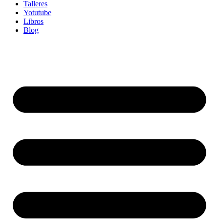
Talleres
Yotutube
Libros
Blog