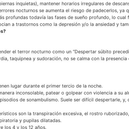
piernas inquietas), mantener horarios irregulares de descan
terrores nocturnos se aumenta el riesgo de padecerlos, ya
profundas todavía las fases de sueño profundo, lo cual fa
ocian a trastornos como la depresión y/o la ansiedad y tam
os?
tender el terror nocturno como un “Despertar súbito precedi
dia, taquipnea y sudoración, no se calma con la presencia 
enen lugar durante el primer tercio de la noche.
e manera inconsolable, patear o golpear con violencia a su a
odios de sonambulismo. Suele ser difícil despertarle, y, 
ísticos son la transpiración excesiva, el rostro ruborizado,
iratoria y pupilas dilatadas.
e los 4 y los 12 años.