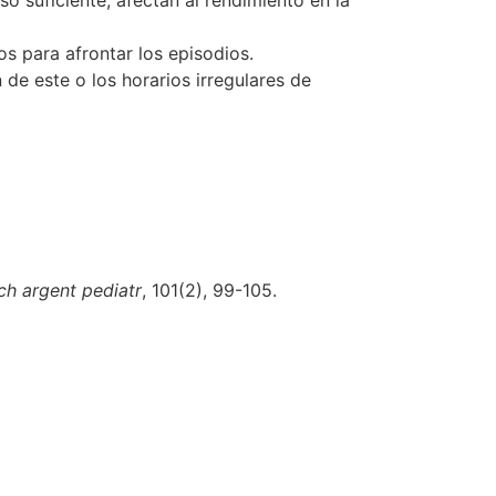
o suficiente, afectan al rendimiento en la
mos para afrontar los episodios.
 de este o los horarios irregulares de
ch argent pediatr
, 101(2), 99-105.