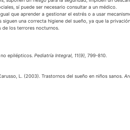
s, suponen un riesgo para la seguridad, impiden un descans
ociales, sí puede ser necesario consultar a un médico.
l igual que aprender a gestionar el estrés o a usar mecanis
 siguen una correcta higiene del sueño, ya que la privación
de los terrores nocturnos.
 no epilépticos.
Pediatría Integral, 11(9),
799-810.
 & Carusso, L. (2003). Trastornos del sueño en niños sanos.
Ar