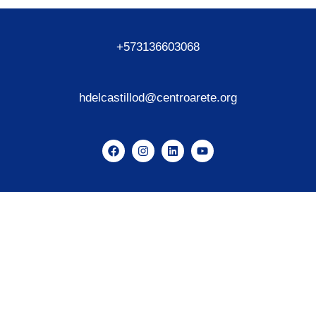
+573136603068
hdelcastillod@centroarete.org